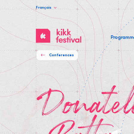
Français
KIKK
Program
Festival
Conferences
Donatella Della