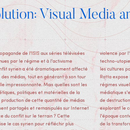
lution: Visual Media a
opagande de l'ISIS aux séries télévisées
mage et sur les images. Contrairement aux
nues par le régime et à l'activisme
 célèbrent la démocratie numérique et
nflit syrien a été dramatiquement affecté
ticipatives, l'analyse de Donatella Della
n des médias, tout en générant à son tour
ôté obscur des pratiques en ligne, où les
lle impressionnante. Mais quelles sont les
s de représentation et de production
étiques, politiques et matérielles de la
relacent dramatiquement avec les modes
la production de cette quantité de médias
et la performance de la violence. En
ent partagés et remanipulés sur Internet
nflit le plus socialement médiatisé de
 du conflit sur le terrain ? Cette
ine, ce livre offre un aperçu fascinant
ise le cas syrien pour réfléchir plus
on de la guerre et de la vie à l'ère de