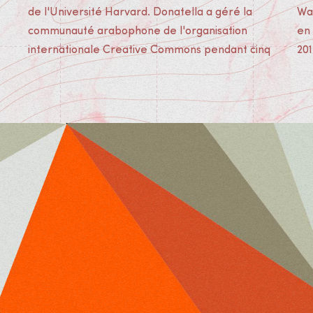
de l'Université Harvard. Donatella a géré la
Waves" sur la création d'images contemporaine
communauté arabophone de l'organisation
en Syrie (The Eye Film Museum, Amsterdam,
internationale Creative Commons pendant cinq
201