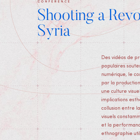
CONFÉRENCE
Shooting a Revo
Syria
Des vidéos de pr
violence par l'i
populaires soute
techno-utopies qui
numérique, le co
les cultures par
par la productio
Ratta expose le c
une culture visue
régimes visuel
implications esth
médiatique s'ent
collusion entre 
de destruction 
visuels constamm
explorant le co
et la performance
l'époque contempora
ethnographie util
de la transformati