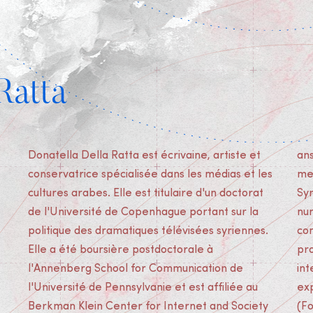
Ratta
Donatella Della Ratta est écrivaine, artiste et
ans (2007-2013). Elle est co-fondatrice et
conservatrice spécialisée dans les médias et les
membre du conseil d'administration du site web
cultures arabes. Elle est titulaire d'un doctorat
SyriaUntold, lauréate du prix des communautés
de l'Université de Copenhague portant sur la
numériques à Ars Electronica 2014. Elle a été
politique des dramatiques télévisées syriennes.
commissaire de plusieurs expositions d'art et
Elle a été boursière postdoctorale à
programmes cinématographiques
l'Annenberg School for Communication de
internationaux, dont "Syria off frame", une
l'Université de Pennsylvanie et est affiliée au
exposition collective de 140 artistes syriens
Berkman Klein Center for Internet and Society
(Fondazione Cini, Venise, 2015), et "Syrian New