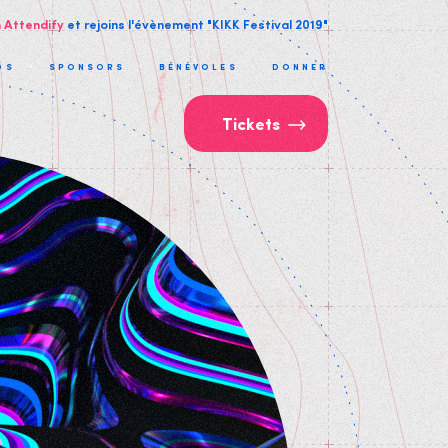
n Attendify
et rejoins l'évènement "KIKK Festival 2019"
OS
SPONSORS
BÉNÉVOLES
DONNER
Tickets