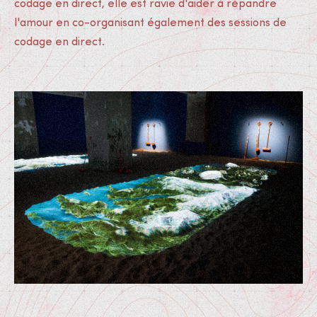
codage en direct, elle est ravie d'aider à répandre
l'amour en co-organisant également des sessions de
codage en direct.
Médias