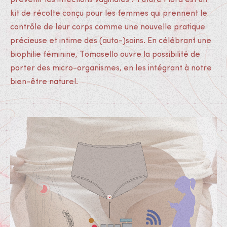
prévenir les infections vaginales ? Future Flora est un
kit de récolte conçu pour les femmes qui prennent le
contrôle de leur corps comme une nouvelle pratique
précieuse et intime des (auto-)soins. En célébrant une
biophilie féminine, Tomasello ouvre la possibilité de
porter des micro-organismes, en les intégrant à notre
bien-être naturel.
Médias