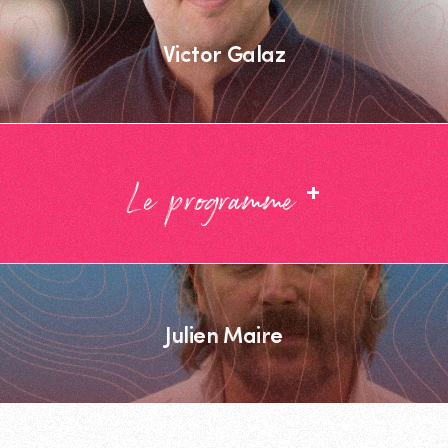
Victor Galaz
+
Le programme
Julien Maire
Footer