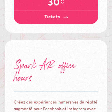
30
€
Tickets
Tickets
Spark AR office
hours
Créez des expériences immersives de réalité
augmenté pour Facebook et Instagram avec