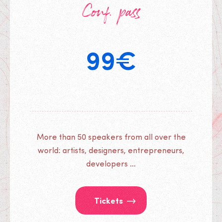
Conf. pass
pour
Conf.
pass
99
€
More than 50 speakers from all over the
world: artists, designers, entrepreneurs,
developers …
Tickets