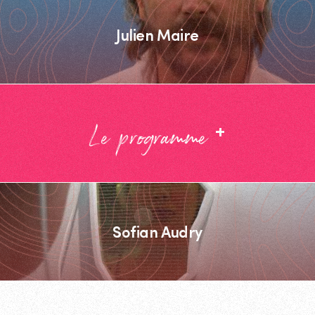
Julien Maire
+
Le programme
Sofian Audry
Footer