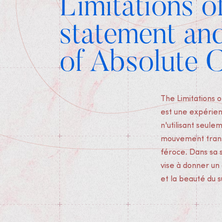
Limitations o
statement an
of Absolute C
The Limitations 
est une expérien
n'utilisant seulem
mouvement transf
féroce. Dans sa 
vise à donner un 
et la beauté du 