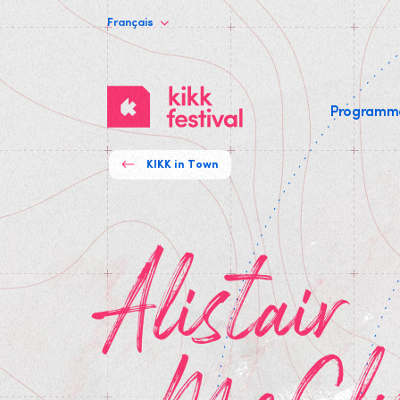
Français
KIKK
Program
Festival
KIKK in Town
Alistair