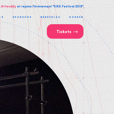
n Attendify
et rejoins l'évènement "KIKK Festival 2019"
OS
SPONSORS
BÉNÉVOLES
DONNER
Tickets