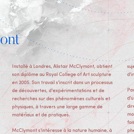
mont
Installé à Londres, Alistair McClymont, obtient
su
son diplôme au Royal College of Art sculpture
d'i
en 2005. Son travail s'inscrit dans un processus
Par
de découvertes, d'expérimentations et de
d'
recherches sur des phénomènes culturels et
dir
physiques, à travers une large gamme de
mo
matériaux et de pratiques.
foi
McClymont s'intéresse à la nature humaine, à
phé