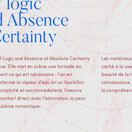
f logic
d Absence
ertainty
of Logic and Absence of Absolute Certainty
Les matériaux u
ce. Elle met en scène une tornade en
caché à la vue
ent ce qui est nécessaire : l'air en
beauté de la t
orme la vapeur d'eau en un tourbillon
connaissance,
simplicité et son immédiateté, l'oeuvre
la compréhens
contact direct avec l'admiration, la peur
sublime romantique.