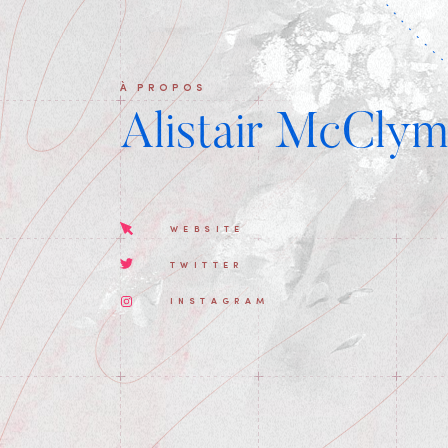
À PROPOS
Alistair McCly
WEBSITE
TWITTER
INSTAGRAM