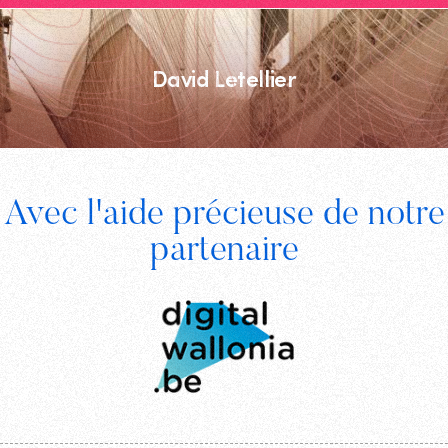
David Letellier
Footer
Avec l'aide précieuse de notre
Digital
partenaire
Wallonia