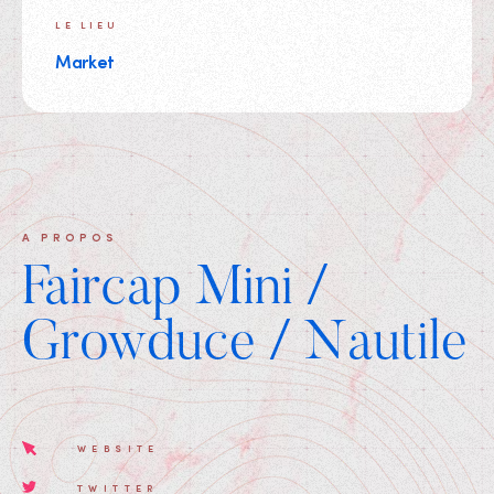
LE LIEU
Market
A PROPOS
Faircap Mini /
Growduce / Nautile
WEBSITE
TWITTER