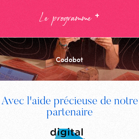
+
Le programme
Codobot
Footer
Avec l'aide précieuse de notre
Digital
partenaire
Wallonia