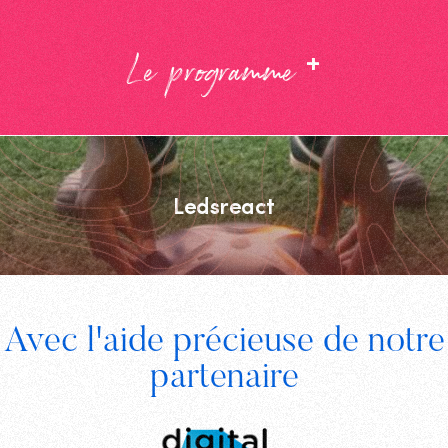
+
Le programme
Ledsreact
Footer
Avec l'aide précieuse de notre
Digital
partenaire
Wallonia