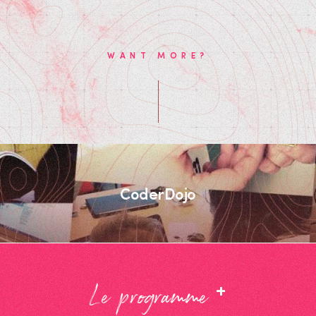
WANT MORE?
CoderDojo
+
Le programme