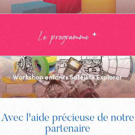
+
Le programme
Workshop enfants Satellite Explorer
Footer
Avec l'aide précieuse de notre
Digital
partenaire