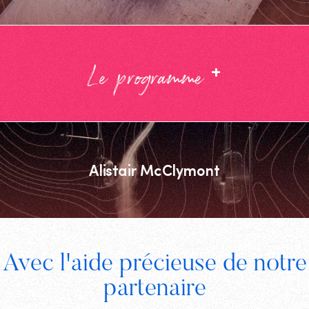
+
Le programme
Alistair McClymont
Footer
Avec l'aide précieuse de notre
Digital
partenaire