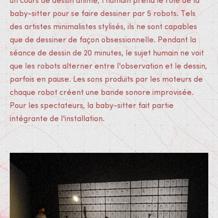
un cours de dessin animé, l'humain prend le rôle de la
baby-sitter pour se faire dessiner par 5 robots. Tels
des artistes minimalistes stylisés, ils ne sont capables
que de dessiner de façon obsessionnelle. Pendant la
séance de dessin de 20 minutes, le sujet humain ne voit
que les robots alterner entre l'observation et le dessin,
parfois en pause. Les sons produits par les moteurs de
chaque robot créent une bande sonore improvisée.
Pour les spectateurs, la baby-sitter fait partie
intégrante de l'installation.
Médias