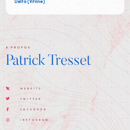
Delta (Vitrine)
A PROPOS
Patrick Tresset
WEBSITE
TWITTER
FACEBOOK
INSTAGRAM