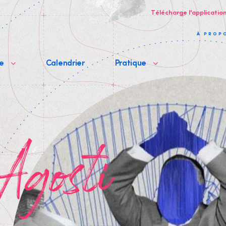
Télécharge l'applicatio
À PROP
me
Calendrier
Pratique
 Agosti