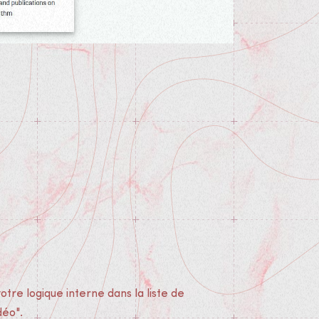
déo".