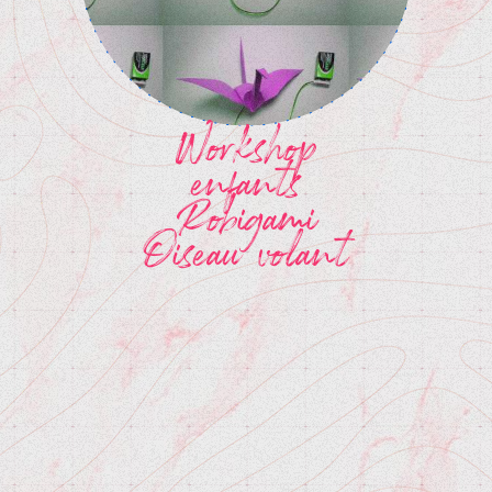
Workshop
enfants
Robigami
Oiseau volant